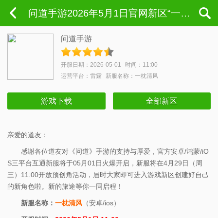
问道手游2026年5月1日官网新区“一枕清风
问道手游
开服日期：2026-05-01
时间：11:00
运营平台：雷霆
新服名称：一枕清风
游戏下载
全部新区
亲爱的道友：
感谢各位道友对《问道》手游的支持与厚爱，官方安卓/鸿蒙/iO
S三平台互通新服将于05月01日火爆开启，新服将在4月29日（周
三）11:00开放预创角活动，届时大家即可进入游戏新区创建好自己
的新角色啦。新的旅途等你一同启程！
新服名称
：
一枕清风
（安卓/ios）