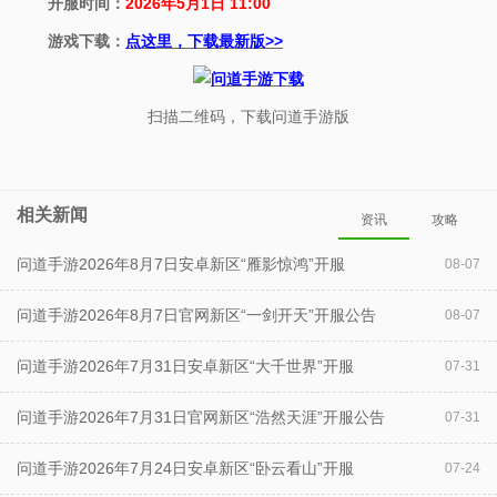
开服时间：
2026年5月1日 11:00
游戏下载：
点这里，下载最新版>>
扫描二维码，下载问道手游版
相关新闻
资讯
攻略
问道手游2026年8月7日安卓新区“雁影惊鸿”开服
08-07
问道手游2026年8月7日官网新区“一剑开天”开服公告
08-07
问道手游2026年7月31日安卓新区“大千世界”开服
07-31
问道手游2026年7月31日官网新区“浩然天涯”开服公告
07-31
问道手游2026年7月24日安卓新区“卧云看山”开服
07-24