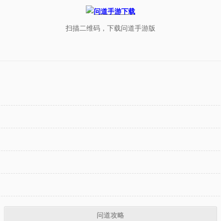
扫描二维码，下载问道手游版
问道攻略