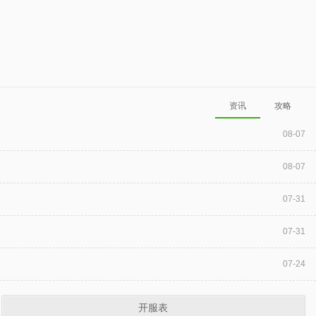
资讯
攻略
08-07
08-07
07-31
07-31
07-24
07-24
开服表