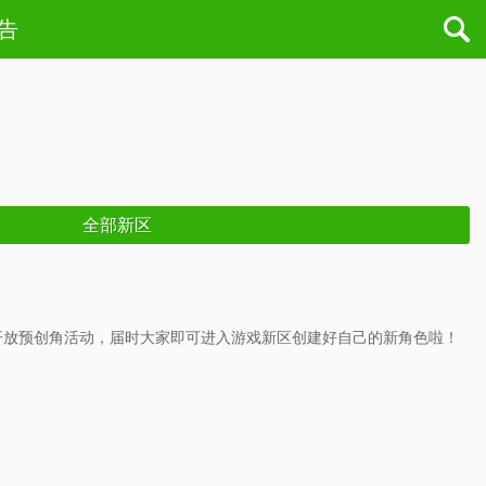
公告
全部新区
0开放预创角活动，届时大家即可进入游戏新区创建好自己的新角色啦！