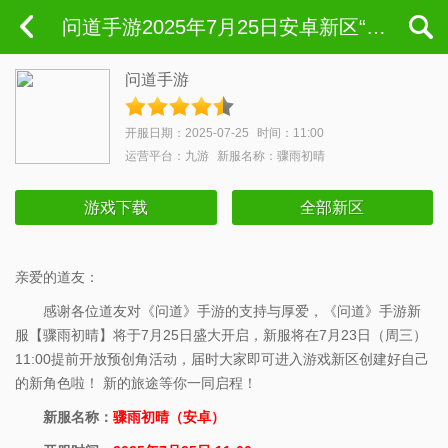
问道手游2025年7月25日安卓新区“骤雨初晴
问道手游
开服日期：2025-07-25
时间：11:00
运营平台：九游
新服名称：骤雨初晴
游戏下载
全部新区
亲爱的道友：
感谢各位道友对《问道》手游的支持与厚爱，《问道》手游新
服【骤雨初晴】将于7月25日盛大开启，新服将在7月23日（周三）
11:00提前开放预创角活动，届时大家即可进入游戏新区创建好自己
的新角色啦！ 新的旅途等你一同启程！
新服名称：
骤雨初晴（安卓）