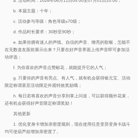
a. 活动时间：2026年06月11日05:00至07月01日20:00；
b. 本届主题：十年；
c. 活动参与等级：角色等级≥70级；
d. 作品时长要求：30秒至90秒；
e. 如果你拥有迷人的声线、自信的声音、嘹亮的歌喉，怎能不
在无数道友面前展示出来？只要在好声音界面上传声音即可参加活
动评选；
f. 为你喜欢的声音点赞献花，就能提升它的人气；
g. 只要你的声音有亮点、有人气，就有机会获得银元宝、活动
限定称谓甚至活动限定外观特效奖励哦；
h. 每日若将喜欢的声音分享到掌上问道，可以获得额外花束，
还有机会获得好声音限定称谓奖励！
其他更新
1. 优化变身卡增加亲密度规则，现在使用任意变异变身卡战斗
均可使葫芦娃增加亲密度了。